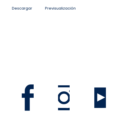
Descargar
Previsualización
San José, Sabana Sur, antiguo Colegio La Salle, Costa
Rica
Informacion@mag.go.cr
Teléfono 2105-6100