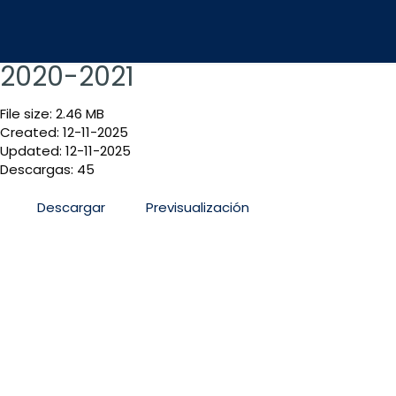
2020-2021
File size: 2.46 MB
Created: 12-11-2025
Updated: 12-11-2025
Descargas: 45
Descargar
Previsualización
San José, Sabana Sur, antiguo Colegio La Salle, C
Informacion@mag.go.cr
Teléfono 2105-6100