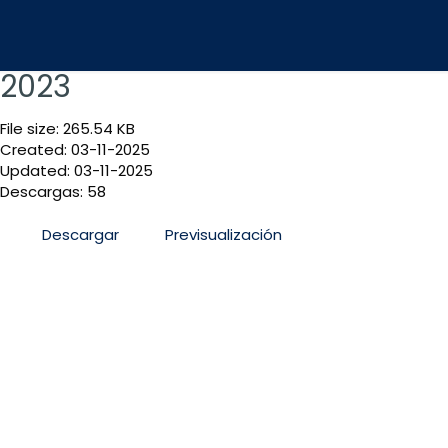
2023
File size: 265.54 KB
Created: 03-11-2025
Updated: 03-11-2025
Descargas: 58
Descargar
Previsualización
San José, Sabana Sur, antiguo Colegio La Salle, C
Informacion@mag.go.cr
Teléfono 2105-6100