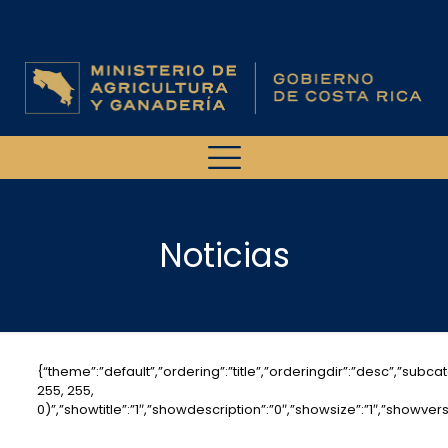
Noticias
{“theme”:”default”,”ordering”:”title”,”orderingdir”:”desc”,”sub
255, 255,
0)”,”showtitle”:”1″,”showdescription”:”0″,”showsize”:”1″,”showv