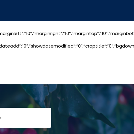
-1″,”marginleft”:”10″,”marginright”:”10″,”margintop”:”10″,”mar
showdateadd”:”0″,”showdatemodified”:”0″,”croptitle”:”0″,”bgd