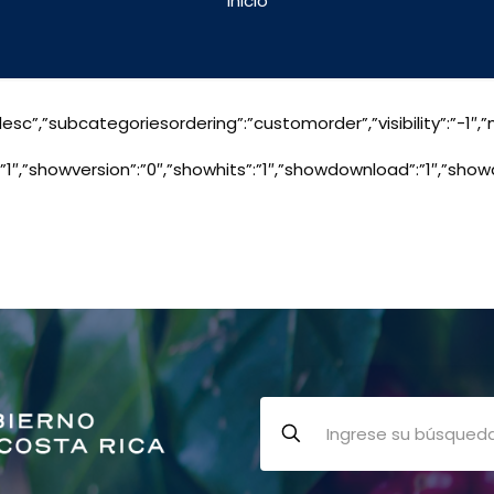
Inicio
”:”desc”,”subcategoriesordering”:”customorder”,”visibility”:”
e”:”1″,”showversion”:”0″,”showhits”:”1″,”showdownload”:”1″,”