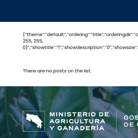
{“theme”:”default”,”ordering”:”title”,”orderingdir
255, 255,
0)”,”showtitle”:”1″,”showdescription”:”0″,”showsiz
There are no posts on the list.