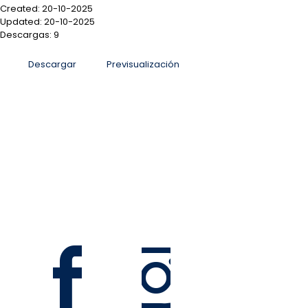
Created: 20-10-2025
Updated: 20-10-2025
Descargas: 9
Descargar
Previsualización
San José, Sabana Sur, antiguo Colegio La Salle, Costa
Rica
Informacion@mag.go.cr
Teléfono 2105-6100