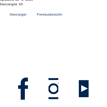
Descargas: 43
Descargar
Previsualización
San José, Sabana Sur, antiguo Colegio La Salle, Costa
Rica
Informacion@mag.go.cr
Teléfono 2105-6100