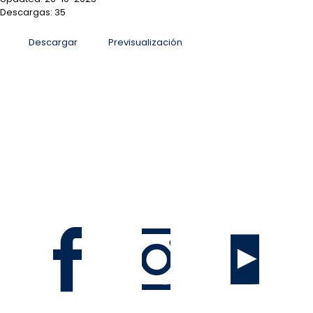
Descargas: 35
Descargar
Previsualización
San José, Sabana Sur, antiguo Colegio La Salle, Costa
Rica
Informacion@mag.go.cr
Teléfono 2105-6100