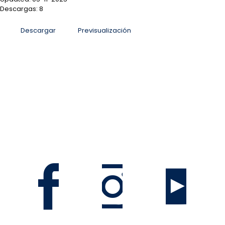
Descargas: 8
Descargar
Previsualización
San José, Sabana Sur, antiguo Colegio La Salle, Costa
Rica
Informacion@mag.go.cr
Teléfono 2105-6100