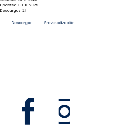
Updated: 03-11-2025
Descargas: 21
Descargar
Previsualización
San José, Sabana Sur, antiguo Colegio La Salle, Costa
Rica
Informacion@mag.go.cr
Teléfono 2105-6100