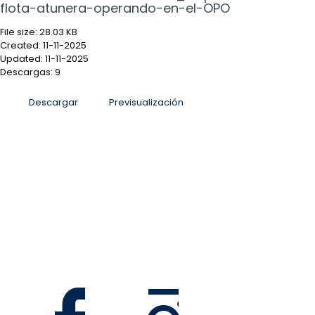
flota-atunera-operando-en-el-OPO
File size: 28.03 KB
Created: 11-11-2025
Updated: 11-11-2025
Descargas: 9
Descargar
Previsualización
San José, Sabana Sur, antiguo Colegio La Salle, Costa
Rica
Informacion@mag.go.cr
Teléfono 2105-6100