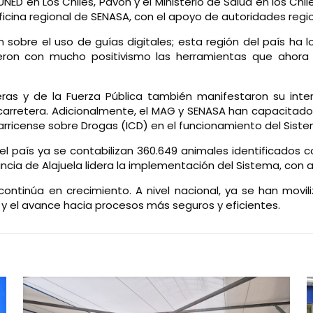
UNED en Los Chiles, Pavón y el Ministerio de Salud en los Ch
icina regional de SENASA, con el apoyo de autoridades region
 sobre el uso de guías digitales; esta región del país ha 
bieron con mucho positivismo las herramientas que ahora f
teras y de la Fuerza Pública también manifestaron su inte
 carretera. Adicionalmente, el MAG y SENASA han capacitado
starricense sobre Drogas (ICD) en el funcionamiento del Sist
aís ya se contabilizan 360.649 animales identificados con e
incia de Alajuela lidera la implementación del Sistema, con
n continúa en crecimiento. A nivel nacional, ya se han m
r y el avance hacia procesos más seguros y eficientes.