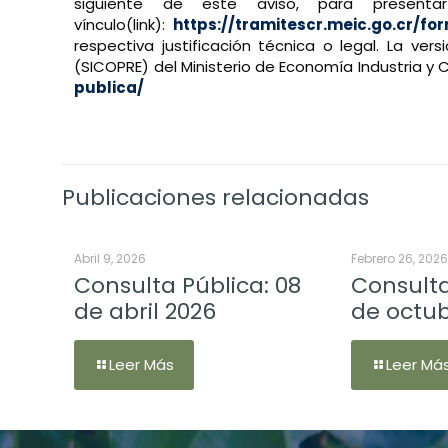
siguiente de este aviso, para presenta
vínculo(link):
https://tramitescr.meic.go.cr/fo
respectiva justificación técnica o legal. La ve
(SICOPRE) del Ministerio de Economía Industria y C
publica
/
‎
Publicaciones relacionadas
Abril 9, 2026
Febrero 26, 202
Consulta Pública: 08
Consulta
de abril 2026
de octub
Leer Más
Leer Má