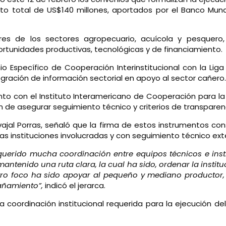
o total de US$140 millones, aportados por el Banco Mundi
es de los sectores agropecuario, acuícola y pesquero,
portunidades productivas, tecnológicas y de financiamiento.
o Específico de Cooperación Interinstitucional con la Liga
tegración de información sectorial en apoyo al sector cañero
o con el Instituto Interamericano de Cooperación para la Ag
n de asegurar seguimiento técnico y criterios de transpare
rvajal Porras, señaló que la firma de estos instrumentos c
as instituciones involucradas y con seguimiento técnico ext
equerido mucha coordinación entre equipos técnicos e inst
antenido una ruta clara, la cual ha sido, ordenar la insti
estro foco ha sido apoyar al pequeño y mediano productor
añamiento”,
indicó el jerarca.
la coordinación institucional requerida para la ejecución d