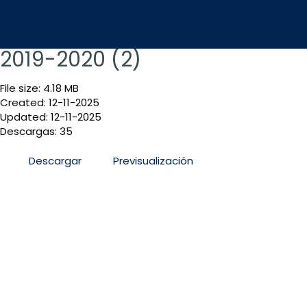
2019-2020 (2)
File size: 4.18 MB
Created: 12-11-2025
Updated: 12-11-2025
Descargas: 35
Descargar
Previsualización
San José, Sabana Sur, antiguo Colegio La Salle, C
Informacion@mag.go.cr
Teléfono 2105-6100