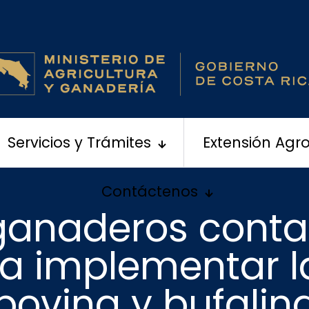
Servicios y Trámites
Extensión Agr
Contáctenos
ganaderos conta
ra implementar la
bovina y bufalin