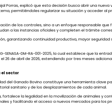
rvajal Porras, explicó que esta decisión busca abrir una nue
tema, permitiéndoles regularizar su situación y acceder al 
zación de los controles, sino a un enfoque responsable que f
dan a las instancias oficiales y completen el trámite corre
usión, garantizando continuidad productiva, mayor seguridad s
AG-SENASA-DM-RA-001-2025, la cual establece que la entrada
l 26 de abril de 2026, extendiendo por tres meses adicionales 
 el sector
lidad del Ganado Bovino constituye una herramienta clave par
historial sanitario y de los desplazamientos de cada animal.
 fortalece la legalidad en la movilización de animales y con
ales y facilitando el acceso a nuevos mercados para los pr