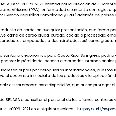
ENASA-DCA-R0029-2021, emitida por la Dirección de Cuarent
orcina Africana (PPA), enfermedad altamente contagiosa qu
incluyendo Republica Dominicana y Haití; además de países 
producto de cerdo, en cualquier presentación, que forme pa
ncluye carne de cerdo cruda, curada, cocida o procesada; em
os, productos empacados o deshidratados, así como grasa, m
go sanitario y económico para Costa Rica. Su ingreso podría
 generar la pérdida del acceso a mercados internacionales 
 ingresen al país por aeropuertos internacionales, puestos f
eva el decomiso inmediato de los productos y la aplicación 
plir estrictamente esta disposición, que busca proteger el 
l de SENASA o consultar al personal de las oficinas centrales y
CA-R0029-2021 en el siguiente enlace:
https://surl.li/swps