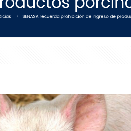
roductos porcin
ticias
SENASA recuerda prohibición de ingreso de produ